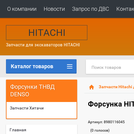
О компании
Новости
Запрос по ДВС
Конта
HITACHI
Запчасти для
экскаваторов HITACHI
Каталог товаров
Форсунки ТНВД
Запчасти Hitachi
DENSO
Форсунка HIT
Запчасти Хитачи
Артикул:
8980116045
Главная
(0 голосов)