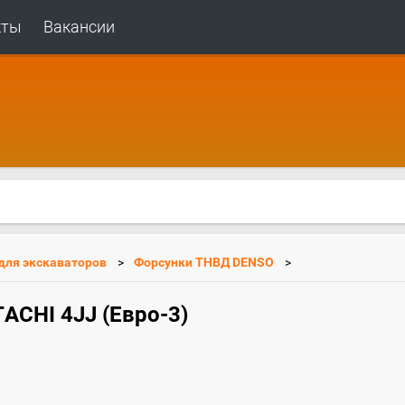
кты
Вакансии
 для экскаваторов
Форсунки ТНВД DENSO
ACHI 4JJ (Евро-3)