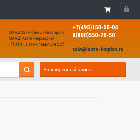
+7(495)150-50-04
МКАД 32км (Внешняя сторона
8(800)550-20-50
МКАД) Автогипермаркет
«ТРАКТ» 2 этаж павильон 2-25
sale@isuzu-bogdan.ru
Расширенный поиск