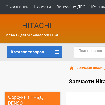
О компании
Новости
Запрос по ДВС
Конта
HITACHI
Запчасти для
экскаваторов HITACHI
Каталог товаров
Запчасти Hitachi
Запчасти Hit
Форсунки ТНВД
DENSO