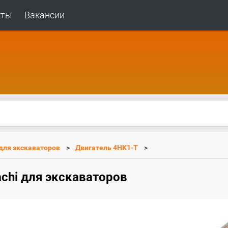
кты
Вакансии
 для экскаваторов
Двигатель 4HK1-T
achi для экскаваторов