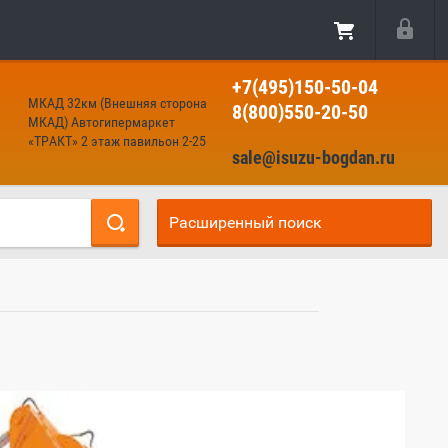
+7(495)150-50-04
МКАД 32км (Внешняя сторона
8(800)550-20-50
МКАД) Автогипермаркет
«ТРАКТ» 2 этаж павильон 2-25
sale@isuzu-bogdan.ru
Расширенный поиск